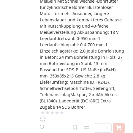
Meißeln Mit Schnellwechsel-Bohrfutter
für zylindrische Bohrer Bürstenloser
Motor für mehr Ausdauer, längere
Lebensdauer und kompakteres Gehäuse
Mit Rutschkupplung und 40-fache
Meißelverstellung Akkuspannung: 18 V
Leerlaufdrehzahl: 0-950 min-1
Leerlaufschlagzahl: 0-4.700 min-1
Einzelschlagstärke: 2,0 Joule Bohrleistung
in Beton: 24 mm Bohrleistung in Holz: 27
mm Bohrleistung in Stahl: 13 mm
Passend für: SDS-PLUS Maße (LxBxH)
mm: 353x85x213 Gewicht: 2,8 kg
Lieferumfang: Maschine (DHR243),
Schnellwechselbohrfutter, Seitengriff,
TiefenanschlagMakpac, 2 x 4Ah Akkus
(BL1840), Ladegerät (DC18RC) Extra
Zugabe 14 SDS Bohrer