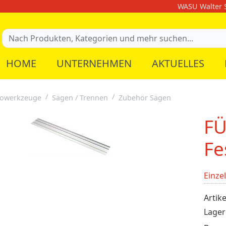
WASU Walter S
HOME
UNTERNEHMEN
AKTUELLES
rowerkzeuge
Sägen / Trennen
Zubehör Sägen
FÜ
Fe
Einze
Artike
Lager