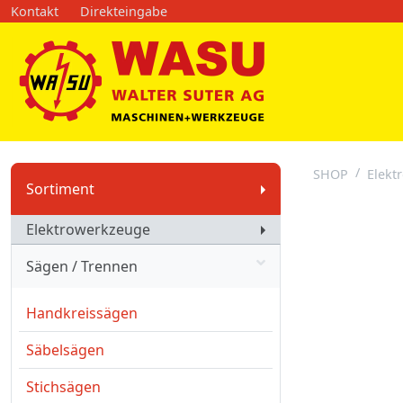
Kontakt
Direkteingabe
SHOP
Elekt
Sortiment
Elektrowerkzeuge
Sägen / Trennen
Handkreissägen
Säbelsägen
Stichsägen