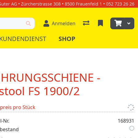
uter AG • Zürcherstrasse 308 • 8500 Frauenfeld 1 • 052 723 26 26
Anmelden
KUNDENDIENST
SHOP
HRUNGSSCHIENE -
stool FS 1900/2
lpreis pro Stück
l-Nr.
168931
bestand