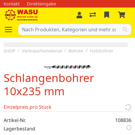
Kontakt
Direkteingabe
SHOP
Verbrauchsmaterial
Bohren
Holzbohrer
Schlangenbohrer
10x235 mm
Einzelpreis pro Stück
Artikel-Nr.
108836
Lagerbestand