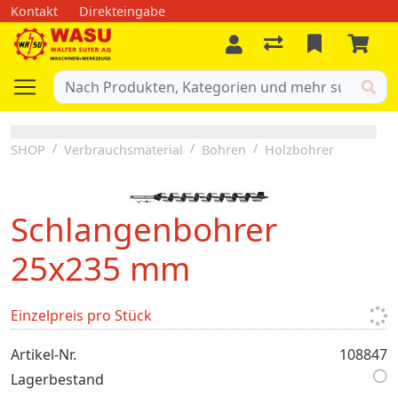
Kontakt
Direkteingabe
SHOP
Verbrauchsmaterial
Bohren
Holzbohrer
Schlangenbohrer
25x235 mm
Einzelpreis pro Stück
Artikel-Nr.
108847
Lagerbestand