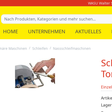
WASU Walter S
HOME
UNTERNEHMEN
AKTUELLES
onäre Maschinen
Schleifen
Nassschleifmaschinen
Sc
To
Einze
Artike
Lager