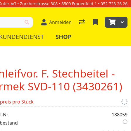
uter AG • Zürcherstrasse 308 • 8500 Frauenfeld 1 • 052 723 26 26
Anmelden
KUNDENDIENST
SHOP
hleifvor. F. Stechbeitel -
rmek SVD-110 (3430261)
lpreis pro Stück
l-Nr.
188059
bestand