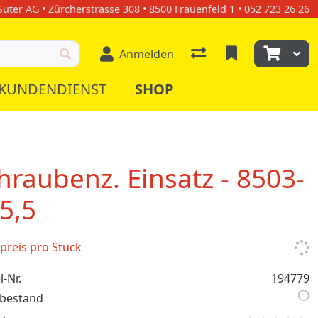
uter AG • Zürcherstrasse 308 • 8500 Frauenfeld 1 • 052 723 26 26
Anmelden
KUNDENDIENST
SHOP
hraubenz. Einsatz - 8503-
5,5
lpreis pro Stück
l-Nr.
194779
bestand