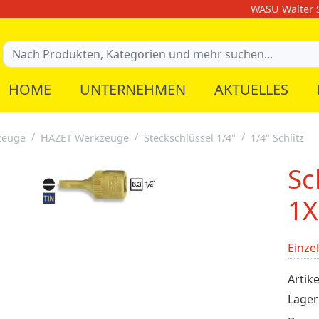
WASU Walter S
HOME
UNTERNEHMEN
AKTUELLES
zeuge
HAZET Werkzeuge
Steckschlüssel 1/4"
1/4" Schlitz
Sc
1X
Einze
Artike
Lager