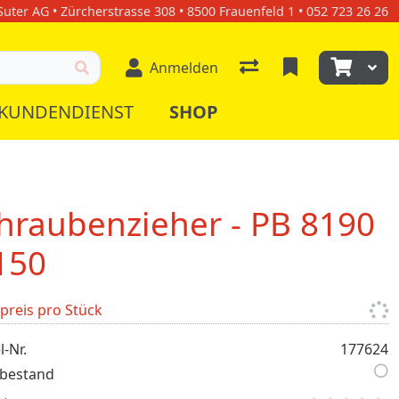
uter AG • Zürcherstrasse 308 • 8500 Frauenfeld 1 • 052 723 26 26
Anmelden
KUNDENDIENST
SHOP
hraubenzieher - PB 8190
150
lpreis pro Stück
l-Nr.
177624
bestand