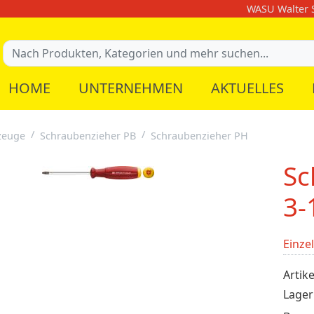
WASU Walter S
HOME
UNTERNEHMEN
AKTUELLES
zeuge
Schraubenzieher PB
Schraubenzieher PH
Sc
3-
Einze
Artike
Lager