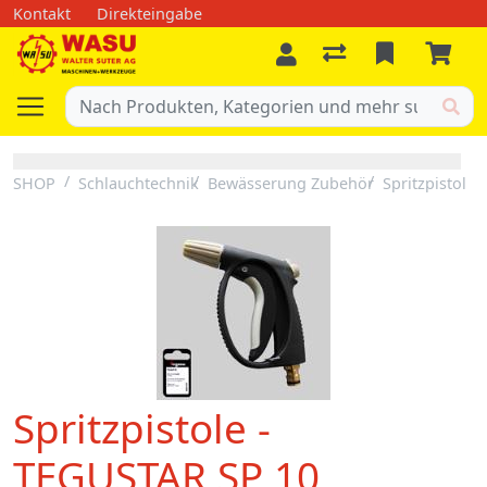
Kontakt
Direkteingabe
SHOP
Schlauchtechnik
Bewässerung Zubehör
Spritzpistolen
Spritzpistole -
TEGUSTAR SP 10