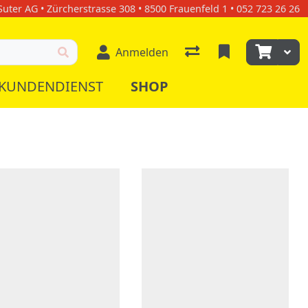
uter AG • Zürcherstrasse 308 • 8500 Frauenfeld 1 • 052 723 26 26
Anmelden
KUNDENDIENST
SHOP