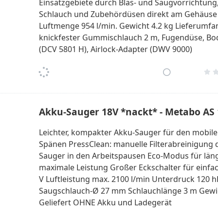
Einsatzgebiete durch Blas- und Saugvorrichtung
Schlauch und Zubehördüsen direkt am Gehäuse A
Luftmenge 954 l/min. Gewicht 4.2 kg Lieferumfan
knickfester Gummischlauch 2 m, Fugendüse, Bo
(DCV 5801 H), Airlock-Adapter (DWV 9000)
Akku-Sauger 18V *nackt* - Metabo AS 
Leichter, kompakter Akku-Sauger für den mobi
Spänen PressClean: manuelle Filterabreinigung 
Sauger in den Arbeitspausen Eco-Modus für län
maximale Leistung Großer Eckschalter für einfa
V Luftleistung max. 2100 l/min Unterdruck 120 h
Saugschlauch-Ø 27 mm Schlauchlänge 3 m Gewich
Geliefert OHNE Akku und Ladegerät