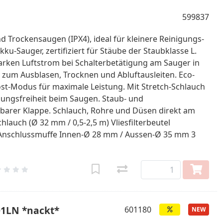
599837
 Trockensaugen (IPX4), ideal für kleinere Reinigungs-
u-Sauger, zertifiziert für Stäube der Staubklasse L.
tarken Luftstrom bei Schalterbetätigung am Sauger in
n zum Ausblasen, Trocknen und Abluftausleiten. Eco-
st-Modus für maximale Leistung. Mit Stretch-Schlauch
ungsfreiheit beim Saugen. Staub- und
barer Klappe. Schlauch, Rohre und Düsen direkt am
lauch (Ø 32 mm / 0,5-2,5 m) Vliesfilterbeutel
Anschlussmuffe Innen-Ø 28 mm / Aussen-Ø 35 mm 3
01LN *nackt*
601180