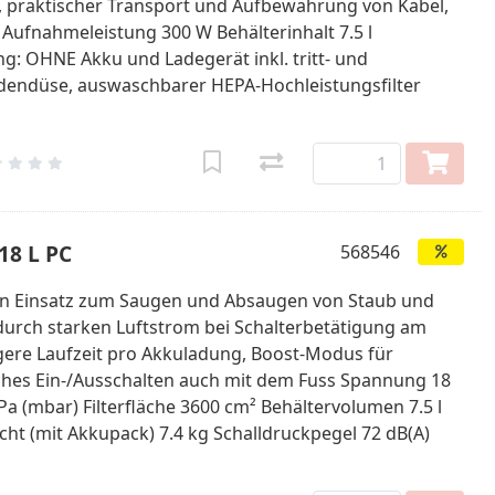
, praktischer Transport und Aufbewahrung von Kabel,
ufnahmeleistung 300 W Behälterinhalt 7.5 l
g: OHNE Akku und Ladegerät inkl. tritt- und
dendüse, auswaschbarer HEPA-Hochleistungsfilter
18 L PC
568546
len Einsatz zum Saugen und Absaugen von Staub und
durch starken Luftstrom bei Schalterbetätigung am
gere Laufzeit pro Akkuladung, Boost-Modus für
ches Ein-/Ausschalten auch mit dem Fuss Spannung 18
Pa (mbar) Filterfläche 3600 cm² Behältervolumen 7.5 l
t (mit Akkupack) 7.4 kg Schalldruckpegel 72 dB(A)