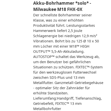
Akku-Bohrhammer *solo* -
Milwaukee M18 FHX-0X
Der schnellste Bohrhammer seiner
Klasse, was zu einer erhöhten
Produktivität führt. Leistungsstarkes
Hammerwerk liefert 2,5 Joule
Schlagenergie bei niedrigen 12,9 m/s²
Vibrationen. Bohrt bis zu 125 Ø 10 x 50
mm Löcher mit einer M18™ HIGH
OUTPUT™ 5,5-Ah-Akkuladung.
AUTOSTOP™ schaltet das Werkzeug ab,
um den Benutzer bei gefährlichen
Situationen zu schützen. FIXTEC™-System
für den werkzeuglosen Futterwechsel
zwischen SDS-Plus und 13 mm
Metallfutter. Ganzmetall-Getriebegehäuse
- optimaler Sitz der Zahnräder für
erhöhte Standzeiten.
Lieferumfang:Handgriff, Tiefenanschlag,
Getriebefett, FIXTEC™ 13 mm
Metallbohrfutter