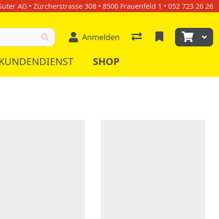
uter AG • Zürcherstrasse 308 • 8500 Frauenfeld 1 • 052 723 26 26
Anmelden
KUNDENDIENST
SHOP