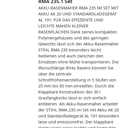
RMA 235.1 Set
AKKU-RASENMÄHER RMA 235 IM SET MIT
AKKU AK 20 UND STANDARDLADEGERÄT
AL 101: FÜR DAS EFFIZIENTE UND
LEICHTE MÄHEN KLEINER
RASENFLÄCHEN Dank seines kompakten
Polymergehäuses und des geringen
Gewichts lässt sich der Akku-Rasenmäher
STIHL RMA 235 besonders leicht
bedienen und auch zwischen den
Einsätzen ohne Mühe transportieren. Die
Wunschlänge Ihres Rasens können Sie
über die zentrale
Schnitthöhenverstellung in 5 Stufen von
25 mm bis 65 mm einstellen. Durch die
klappbare Konstruktion des 30 l
Grasfangkorbs lässt er sich einfach
entleeren. Als Akku-Rasenmäher arbeitet
der STIHL RMA 235 im Set mit Akku AK 20
und Standardladegerät AL 101 besonders
leise und emissionsfrei. Der klappbare
Holm sowie seine leichte und kompakte