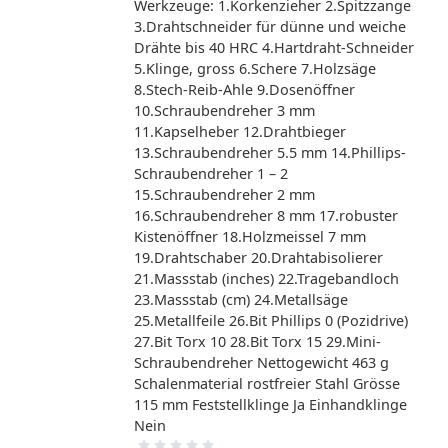
Werkzeuge: 1.Korkenzieher 2.Spitzzange
3.Drahtschneider für dünne und weiche
Drähte bis 40 HRC 4.Hartdraht-Schneider
5.Klinge, gross 6.Schere 7.Holzsäge
8.Stech-Reib-Ahle 9.Dosenöffner
10.Schraubendreher 3 mm
11.Kapselheber 12.Drahtbieger
13.Schraubendreher 5.5 mm 14.Phillips-
Schraubendreher 1 – 2
15.Schraubendreher 2 mm
16.Schraubendreher 8 mm 17.robuster
Kistenöffner 18.Holzmeissel 7 mm
19.Drahtschaber 20.Drahtabisolierer
21.Massstab (inches) 22.Tragebandloch
23.Massstab (cm) 24.Metallsäge
25.Metallfeile 26.Bit Phillips 0 (Pozidrive)
27.Bit Torx 10 28.Bit Torx 15 29.Mini-
Schraubendreher Nettogewicht 463 g
Schalenmaterial rostfreier Stahl Grösse
115 mm Feststellklinge Ja Einhandklinge
Nein