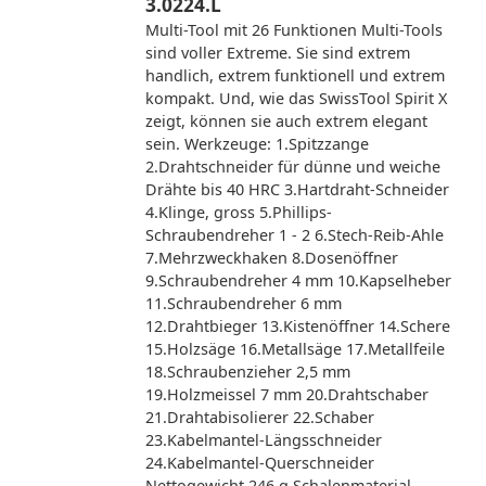
3.0224.L
Multi-Tool mit 26 Funktionen Multi-Tools
sind voller Extreme. Sie sind extrem
handlich, extrem funktionell und extrem
kompakt. Und, wie das SwissTool Spirit X
zeigt, können sie auch extrem elegant
sein. Werkzeuge: 1.Spitzzange
2.Drahtschneider für dünne und weiche
Drähte bis 40 HRC 3.Hartdraht-Schneider
4.Klinge, gross 5.Phillips-
Schraubendreher 1 - 2 6.Stech-Reib-Ahle
7.Mehrzweckhaken 8.Dosenöffner
9.Schraubendreher 4 mm 10.Kapselheber
11.Schraubendreher 6 mm
12.Drahtbieger 13.Kistenöffner 14.Schere
15.Holzsäge 16.Metallsäge 17.Metallfeile
18.Schraubenzieher 2,5 mm
19.Holzmeissel 7 mm 20.Drahtschaber
21.Drahtabisolierer 22.Schaber
23.Kabelmantel-Längsschneider
24.Kabelmantel-Querschneider
Nettogewicht 246 g Schalenmaterial