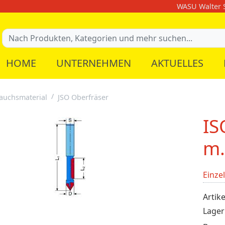
WASU Walter S
HOME
UNTERNEHMEN
AKTUELLES
auchsmaterial
JSO Oberfräser
IS
m.
Einze
Artike
Lager