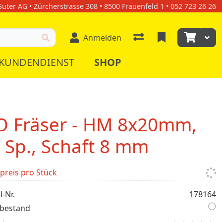
uter AG • Zürcherstrasse 308 • 8500 Frauenfeld 1 • 052 723 26 26
Anmelden
KUNDENDIENST
SHOP
O Fräser - HM 8x20mm,
 Sp., Schaft 8 mm
lpreis pro Stück
l-Nr.
178164
bestand