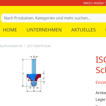
WASU Walter S
HOME
UNTERNEHMEN
AKTUELLES
auchsmaterial
JSO Oberfräser
IS
Sc
Einze
Artike
Lager