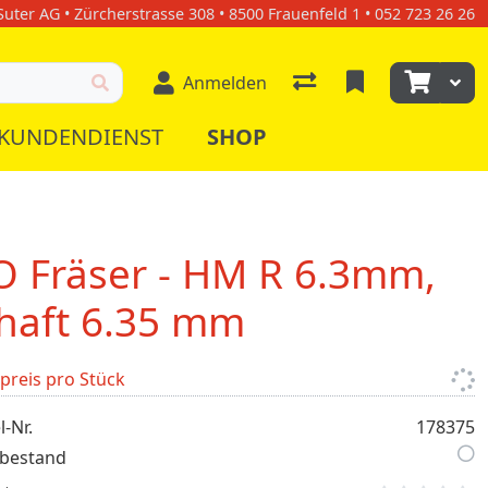
uter AG • Zürcherstrasse 308 • 8500 Frauenfeld 1 • 052 723 26 26
Anmelden
KUNDENDIENST
SHOP
O Fräser - HM R 6.3mm,
haft 6.35 mm
lpreis pro Stück
l-Nr.
178375
bestand