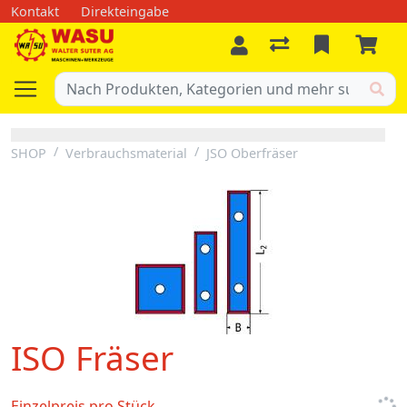
Kontakt
Direkteingabe
SHOP
Verbrauchsmaterial
JSO Oberfräser
ISO Fräser
Einzelpreis pro Stück