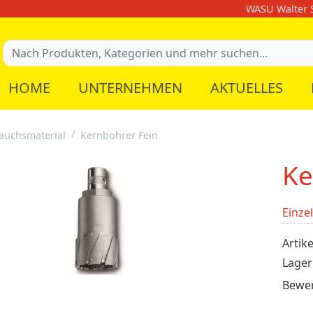
WASU Walter S
HOME
UNTERNEHMEN
AKTUELLES
auchsmaterial
Kernbohrer Fein
Ke
Einze
Artike
Lager
Bewe