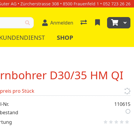
uter AG • Zürcherstrasse 308 • 8500 Frauenfeld 1 • 052 723 26 26
Anmelden
KUNDENDIENST
SHOP
rnbohrer D30/35 HM QI
lpreis pro Stück
l-Nr.
110615
bestand
rtung