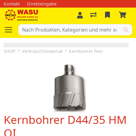
Kontakt
Direkteingabe
SHOP
Verbrauchsmaterial
Kernbohrer Fein
Kernbohrer D44/35 HM
QI