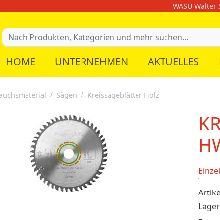
WASU Walter S
HOME
UNTERNEHMEN
AKTUELLES
auchsmaterial
Sägen
Kreissägeblätter Holz
KR
HW
Einze
Artike
Lager