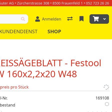
uter AG • Zürcherstrasse 308 • 8500 Frauenfeld 1 • 052 723 26 26
Anmelden
KUNDENDIENST
SHOP
EISSÄGEBLATT - Festool
 160x2,2x20 W48
lpreis pro Stück
l-Nr.
169108
bestand