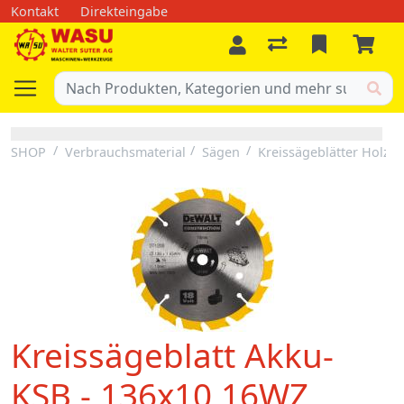
Kontakt
Direkteingabe
SHOP
Verbrauchsmaterial
Sägen
Kreissägeblätter Holz
Kreissägeblatt Akku-
KSB - 136x10 16WZ