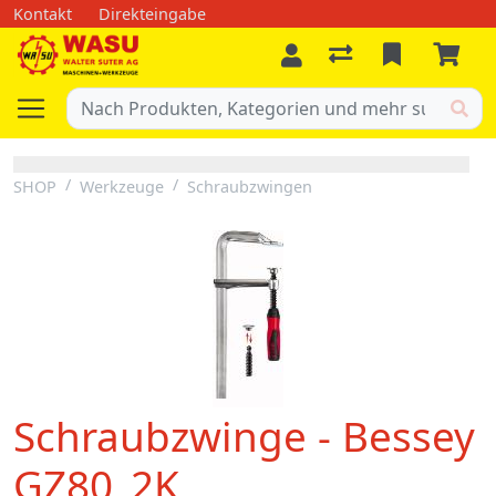
Kontakt
Direkteingabe
SHOP
Werkzeuge
Schraubzwingen
Schraubzwinge - Bessey
GZ80_2K