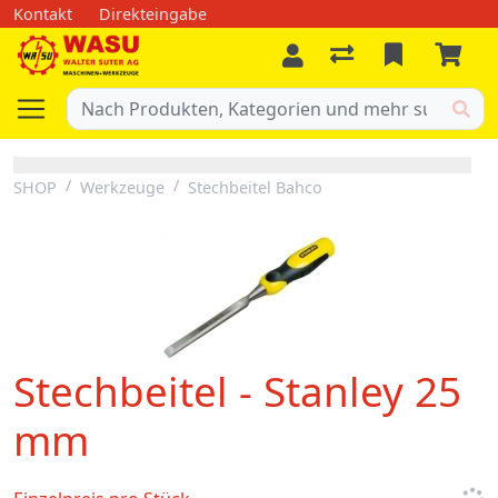
Kontakt
Direkteingabe
SHOP
Werkzeuge
Stechbeitel Bahco
Stechbeitel - Stanley 25
mm